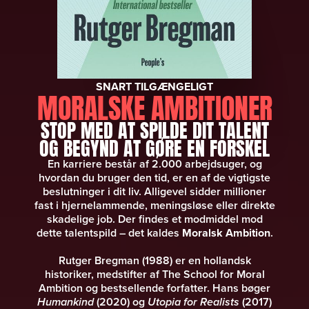
SNART TILGÆNGELIGT
MORALSKE AMBITIONER
STOP MED AT SPILDE DIT TALENT
OG BEGYND AT GØRE EN FORSKEL
En karriere består af 2.000 arbejdsuger, og
hvordan du bruger den tid, er en af de vigtigste
beslutninger i dit liv. Alligevel sidder millioner
fast i hjernelammende, meningsløse eller direkte
skadelige job. Der findes et modmiddel mod
dette talentspild – det kaldes
Moralsk Ambition
.
Rutger Bregman (1988) er en hollandsk
historiker, medstifter af The School for Moral
Ambition og bestsellende forfatter. Hans bøger
Humankind
(2020) og
Utopia for Realists
(2017)