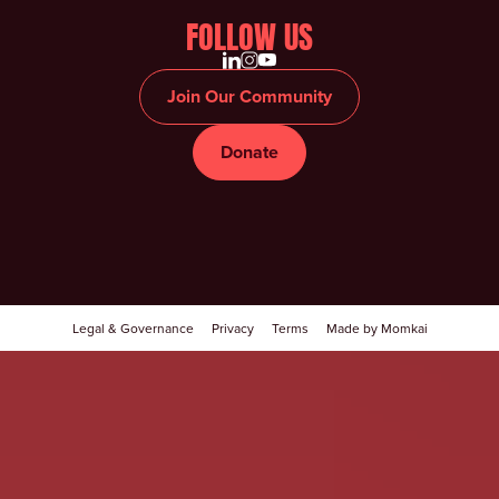
FOLLOW US
Join Our Community
Donate
Legal & Governance
Privacy
Terms
Made by Momkai