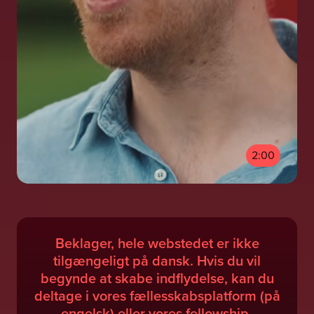
2:00
Beklager, hele webstedet er ikke
tilgængeligt på dansk. Hvis du vil
begynde at skabe indflydelse, kan du
deltage i vores fællesskabsplatform (på
engelsk) eller vores fellowship-