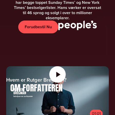
har begge toppet Sunday Times’ og New York
Times’ bestselgerlister. Hans værker er oversat
til 46 sprog og solgt i over to millioner
eksemplarer.
Forudbestil Nu
Hvem er Rutger Bregman?
OM FORFATTEREN
01:01