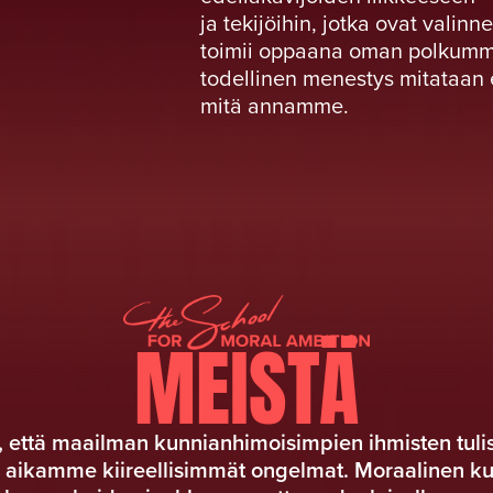
ja tekijöihin, jotka ovat vali
toimii oppaana oman polkumme 
todellinen menestys mitataan e
mitä annamme.
MEISTÄ
että maailman kunnianhimoisimpien ihmisten tulisi
 aikamme kiireellisimmät ongelmat. Moraalinen k