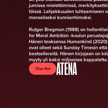
jumissa mielettömissä, merkityksettöm
töissä. Lahjakkuuden tuhlaamiseen o
moraaliseksi kunnianhimoksi.
Rutger Bregman (1988) on hollantilain
for Moral Ambition -koulun perustajajä
Hänen teoksensa Humankind (2020) ja
ovat olleet sekä Sunday Timesin ett
bestsellereitä. Hänen kirjojaan on kää
myyty yli kaksi miljoonaa kappaletta.
Tilaa Nyt