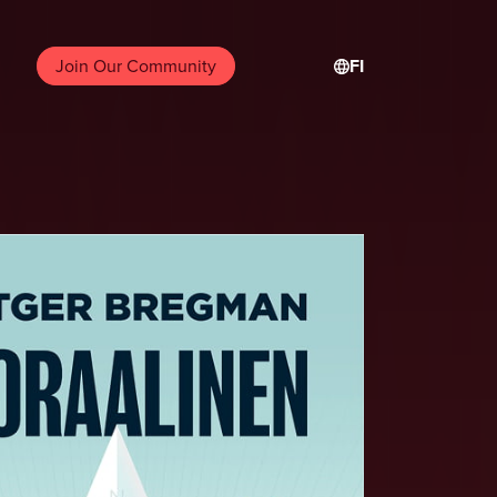
FI
Join Our Community