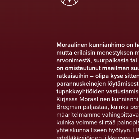
Moraalinen kunnianhimo on h
mutta erilaisin menestyksen mit
arvonimestä, suurpalkasta tai 
on omistautunut maailman suu
ratkaisuihin – olipa kyse sitt
parannuskeinojen löytämisest
tupakkayhtiöiden vastustamis
Kirjassa Moraalinen kunnianhim
Bregman paljastaa, kuinka pe
määritelmämme vahingoittavat
kuinka voimme siirtää painopi
yhteiskunnalliseen hyötyyn. Hä
edelläkävijöiden liikkeeseen –