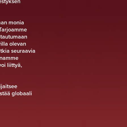
estyksen
man monia
. Tarjoamme
istautumaan
illa olevan
utkia seuraavia
ennamme
i liittyä,
jaitsee
stää globaali