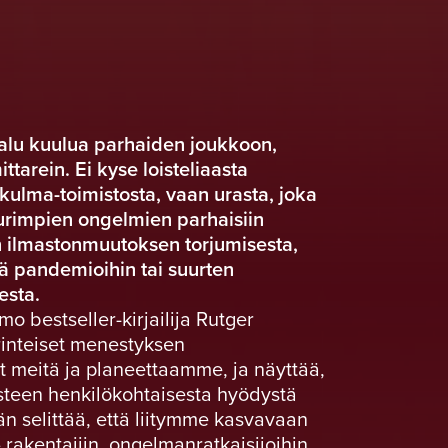
alu kuulua parhaiden joukkoon,
tarein. Ei kyse loisteliaasta
kulma-toimistosta, vaan urasta, joka
rimpien ongelmien parhaisiin
en ilmastonmuutoksen torjumisesta,
ä pandemioihin tai suurten
esta.
o bestseller-kirjailija Rutger
rinteiset menestyksen
 meitä ja planeettaamme, ja näyttää,
steen henkilökohtaisesta hyödystä
n selittää, että liitymme kasvavaan
 rakentajiin, ongelmanratkaisijoihin