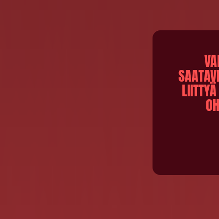
VA
SAATAVI
LIITTY
OH