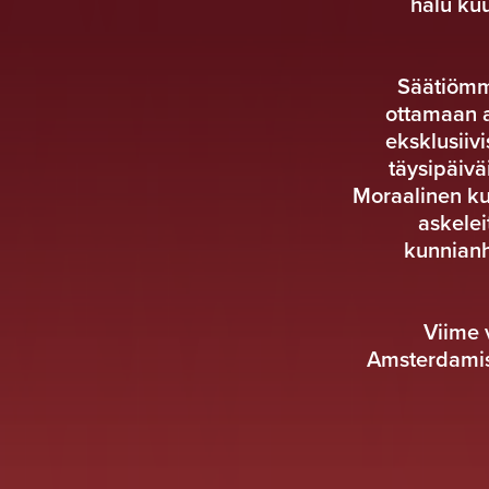
halu ku
Säätiömm
ottamaan a
eksklusiiv
täysipäivä
Moraalinen kun
askele
kunnianhi
Viime 
Amsterdamiss