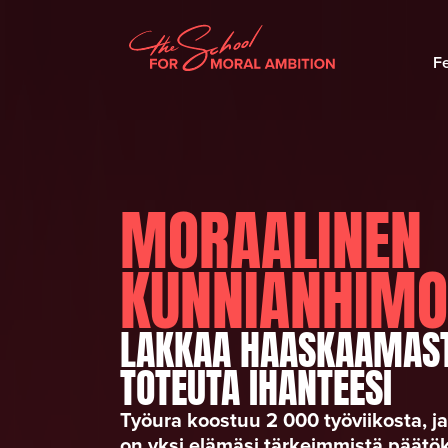
F
MORAALINEN
KUNNIANHIMO
LAKKAA HAASKAAMAST
TOTEUTA IHANTEESI
Työura koostuu 2 000 työviikosta, ja
on yksi elämäsi tärkeimmistä päätök