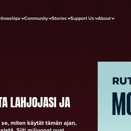
ellowships
Community
Stories
Support Us
About
A LAHJOJASI JA
 se, miten käytät tämän ajan,
sistä.
Silti miljoonat ovat