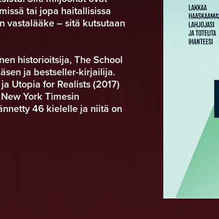
issä tai jopa haitallisissa
n vastalääke – sitä kutsutaan
en historioitsija, The School
sen ja bestseller-kirjailija.
 Utopia for Realists (2017)
ä New York Timesin
nnetty 46 kielelle ja niitä on