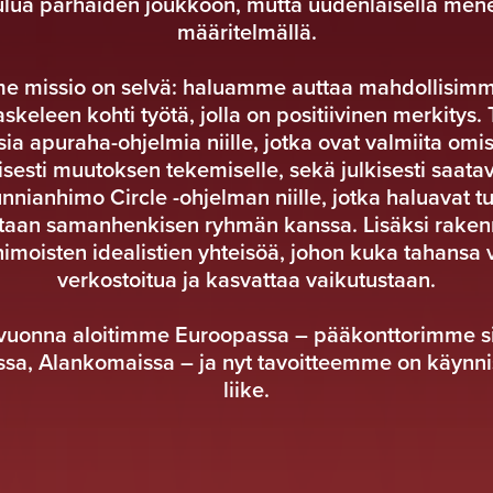
ulua parhaiden joukkoon, mutta uudenlaisella men
määritelmällä.
e missio on selvä: haluamme auttaa mahdollisim
skeleen kohti työtä, jolla on positiivinen merkitys
isia apuraha-ohjelmia niille, jotka ovat valmiita om
isesti muutoksen tekemiselle, sekä julkisesti saatav
nianhimo Circle -ohjelman niille, jotka haluavat t
itaan samanhenkisen ryhmän kanssa. Lisäksi rak
moisten idealistien yhteisöä, johon kuka tahansa vo
verkostoitua ja kasvattaa vaikutustaan.
vuonna aloitimme Euroopassa – pääkonttorimme si
a, Alankomaissa – ja nyt tavoitteemme on käynni
liike.