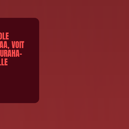
OLE
AA, VOIT
PURAHA-
LLE