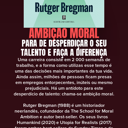
AMBIÇÃO MORAL
PARA DE DESPERDIÇAR O SEU
TALENTO E FAÇA A DIFERENÇA
Uma carreira consiste em 2 000 semanas de
trabalho, e a forma como utilizas esse tempo é
uma das decisões mais importantes da tua vida.
Ainda assim, milhões de pessoas ficam presas
em empregos entorpecentes, inúteis ou mesmo
prejudiciais. Há um antídoto para este
desperdício de talento: chama-se ambição moral.
Rutger Bregman (1988) é um historiador
neerlandês, cofundador da The School for Moral
Ambition e autor best-seller. Os seus livros
Humankind (2020) e Utopia for Realists (2017)