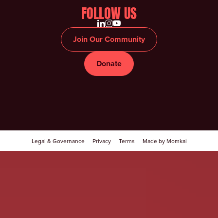
FOLLOW US
Join Our Community
Donate
Legal & Governance
Privacy
Terms
Made by Momkai