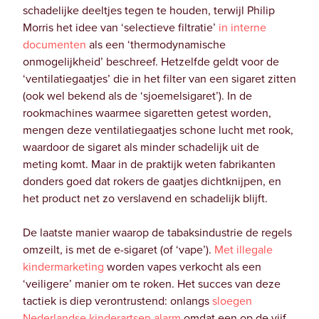
schadelijke deeltjes tegen te houden, terwijl Philip
Morris het idee van ‘selectieve filtratie’
in interne
documenten
als een ‘thermodynamische
onmogelijkheid’ beschreef. Hetzelfde geldt voor de
‘ventilatiegaatjes’ die in het filter van een sigaret zitten
(ook wel bekend als de ‘sjoemelsigaret’). In de
rookmachines waarmee sigaretten getest worden,
mengen deze ventilatiegaatjes schone lucht met rook,
waardoor de sigaret als minder schadelijk uit de
meting komt. Maar in de praktijk weten fabrikanten
donders goed dat rokers de gaatjes dichtknijpen, en
het product net zo verslavend en schadelijk blijft.
De laatste manier waarop de tabaksindustrie de regels
omzeilt, is met de e-sigaret (of ‘vape’).
Met illegale
kindermarketing
worden vapes verkocht als een
‘veiligere’ manier om te roken. Het succes van deze
tactiek is diep verontrustend: onlangs
sloegen
Nederlandse kinderartsen alarm
omdat een op de vijf